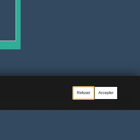
Refuser
Accepter
Gérer le cookie
Ok.
es pour vous permettre de rester connecté.
ilisation
Nous contacter