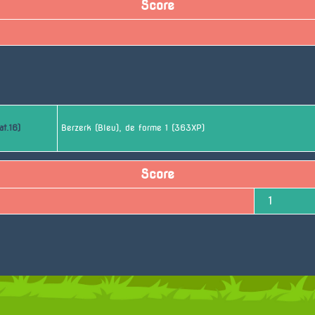
Score
t.16)
Berzerk (Bleu), de forme 1 (363XP)
Score
1