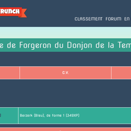
Aller
au
contenu
CLASSEMENT
FORUM
EN
ae de Forgeron du Donjon de la Te
C.V.
)
Berzerk (Bleu), de forme 1 (349XP)