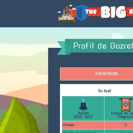
Accueil
Profil de Gozre
EVÈNEMENTS
En bref
Gozreh
Empire du L
(Mat. 687)
Magicie
Niveau
0