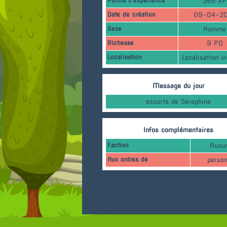
Points d'expérience
268 XP
Date de création
09-04-2
Sexe
Homme
Richesse
9 PO
Localisation
Localisation i
Message du jour
escorte de Seraphina
Infos complémentaires
Faction
Aucu
Aux ordres de
perso