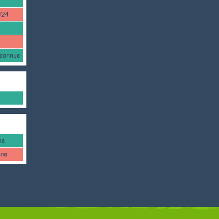
024
nconnue
ne
nne