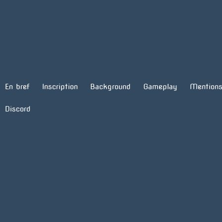
Aller
au
En bref
Inscription
Background
Gameplay
Mentions
contenu
Discord