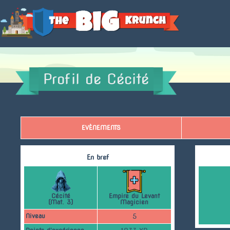
Accueil
Profil de Cécité
EVÈNEMENTS
En bref
Cécité
Empire du Levant
(Mat. 3)
Magicien
Niveau
5