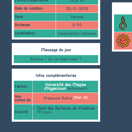
Points d'expérience
1933 XP
Date de création
30-11-2023
Sexe
Femme
Richesse
0 PO
Localisation
Localisation inconnue
Message du jour
Bonjour ! Ça va chez vous ?
Infos complémentaires
Université des Magies
Faction
d'Hypericum
(Intendant)
Aux
(Mat. 13)
Arduenna Rahra
ordres de
Fjord des Barbares de Vivebrise
:
Exploits
14 tours